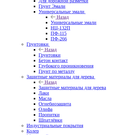
Для дорожной разметки
Грунт Эмали
Универсальные эмали
Назад
Универсальные эмали
НЦ-132П
ПФ-115
ПФ-266
Грунтовки
Назад
Грунтовки
Бетон контакт
Глубокого проникновения
Грунт по металлу
Защитные материалы для дерева
Назад
Защитные материалы для дерева
Лаки
Масла
Огнебиозащита
Олифа
Пропитки
Шпатлёвки
Индустриальные покрытия
Колер