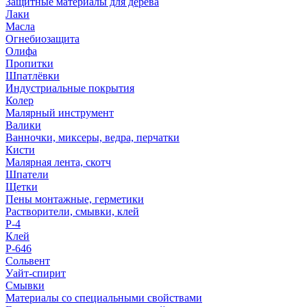
Защитные материалы для дерева
Лаки
Масла
Огнебиозащита
Олифа
Пропитки
Шпатлёвки
Индустриальные покрытия
Колер
Малярный инструмент
Валики
Ванночки, миксеры, ведра, перчатки
Кисти
Малярная лента, скотч
Шпатели
Щетки
Пены монтажные, герметики
Растворители, смывки, клей
Р-4
Клей
Р-646
Сольвент
Уайт-спирит
Смывки
Материалы со специальными свойствами