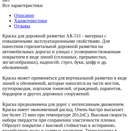
Нет
Все характеристики
Описание
Характеристики
Отзывы
Краска для дорожной разметки АК-511 - материал с
повышенными эксплуатационными свойствами. Для
нанесения горизонтальной дорожной разметки на
автомобильных дорогах и улицах с усовершенствованным
покрытием в виде линий (сплошных, прерывистых,
зигзагообразных), надписей, стрел, букв, цифр и др.
обозначений.
Краска может применяться для вертикальной разметки в виде
линий и обозначений, которые наносятся на части мостов,
путепроводов, порталов тоннелей, ограждений, парапетов,
бордюров и других дорожных сооружений.
Краска предназначена для дорог с интенсивным движением.
Краска имеет экономичный расход. Очень быстро высыхает
(не более 15 мин при температуре 20±2оС). Высокая скорость
набора твердости при сохранении эластичности пленки.
Образует покрытие с высокой стойкостью к истиранию,
воздействию воды и солевых растворов. Технологична в