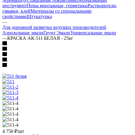
дерева
Индустриальные покрытия
Колер
Малярный
инструмент
Пены монтажные, герметики
Растворители,
смывки, клей
Материалы со специальными
свойствами
Штукатурка
—
Для дорожной разметки ведущих производителей
Аэрозольные эмали
Грунт Эмали
Универсальные эмали
—
КРАСКА АК-511 БЕЛАЯ - 25кг
4 750
₽
/шт