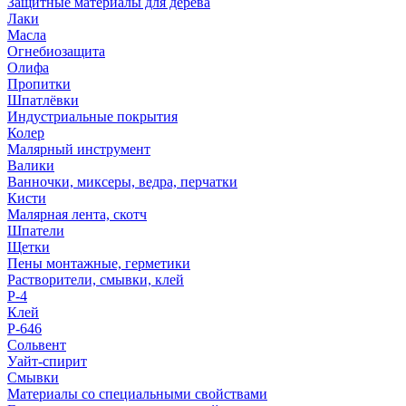
Защитные материалы для дерева
Лаки
Масла
Огнебиозащита
Олифа
Пропитки
Шпатлёвки
Индустриальные покрытия
Колер
Малярный инструмент
Валики
Ванночки, миксеры, ведра, перчатки
Кисти
Малярная лента, скотч
Шпатели
Щетки
Пены монтажные, герметики
Растворители, смывки, клей
Р-4
Клей
Р-646
Сольвент
Уайт-спирит
Смывки
Материалы со специальными свойствами