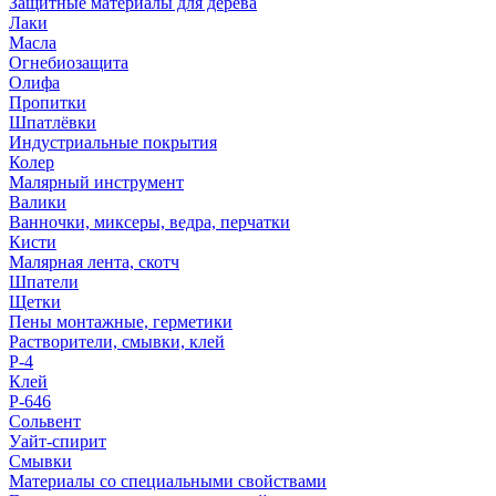
Защитные материалы для дерева
Лаки
Масла
Огнебиозащита
Олифа
Пропитки
Шпатлёвки
Индустриальные покрытия
Колер
Малярный инструмент
Валики
Ванночки, миксеры, ведра, перчатки
Кисти
Малярная лента, скотч
Шпатели
Щетки
Пены монтажные, герметики
Растворители, смывки, клей
Р-4
Клей
Р-646
Сольвент
Уайт-спирит
Смывки
Материалы со специальными свойствами