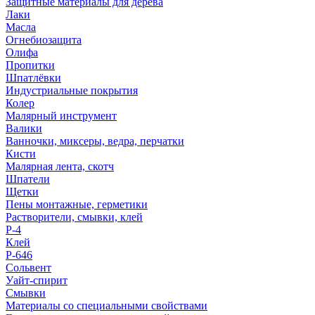
Защитные материалы для дерева
Лаки
Масла
Огнебиозащита
Олифа
Пропитки
Шпатлёвки
Индустриальные покрытия
Колер
Малярный инструмент
Валики
Ванночки, миксеры, ведра, перчатки
Кисти
Малярная лента, скотч
Шпатели
Щетки
Пены монтажные, герметики
Растворители, смывки, клей
Р-4
Клей
Р-646
Сольвент
Уайт-спирит
Смывки
Материалы со специальными свойствами