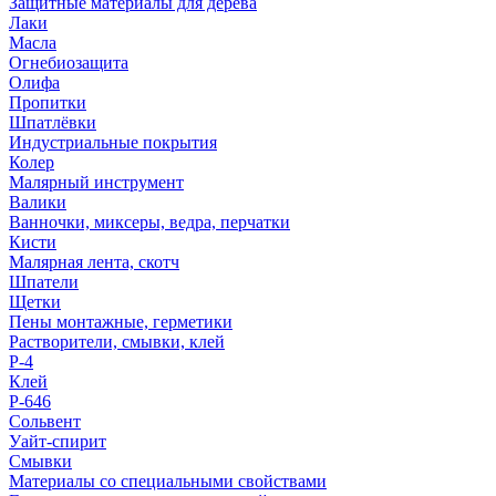
Защитные материалы для дерева
Лаки
Масла
Огнебиозащита
Олифа
Пропитки
Шпатлёвки
Индустриальные покрытия
Колер
Малярный инструмент
Валики
Ванночки, миксеры, ведра, перчатки
Кисти
Малярная лента, скотч
Шпатели
Щетки
Пены монтажные, герметики
Растворители, смывки, клей
Р-4
Клей
Р-646
Сольвент
Уайт-спирит
Смывки
Материалы со специальными свойствами