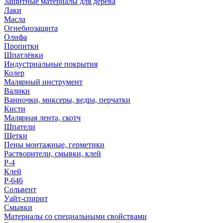
Защитные материалы для дерева
Лаки
Масла
Огнебиозащита
Олифа
Пропитки
Шпатлёвки
Индустриальные покрытия
Колер
Малярный инструмент
Валики
Ванночки, миксеры, ведра, перчатки
Кисти
Малярная лента, скотч
Шпатели
Щетки
Пены монтажные, герметики
Растворители, смывки, клей
Р-4
Клей
Р-646
Сольвент
Уайт-спирит
Смывки
Материалы со специальными свойствами