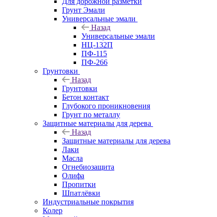
Для дорожной разметки
Грунт Эмали
Универсальные эмали
Назад
Универсальные эмали
НЦ-132П
ПФ-115
ПФ-266
Грунтовки
Назад
Грунтовки
Бетон контакт
Глубокого проникновения
Грунт по металлу
Защитные материалы для дерева
Назад
Защитные материалы для дерева
Лаки
Масла
Огнебиозащита
Олифа
Пропитки
Шпатлёвки
Индустриальные покрытия
Колер