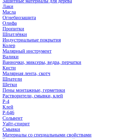
Защитные материалы для дерева
Лаки
Масла
Огнебиозащита
Олифа
Пропитки
Шпатлёвки
Индустриальные покрытия
Колер
Малярный инструмент
Валики
Ванночки, миксеры, ведра, перчатки
Кисти
Малярная лента, скотч
Шпатели
Щетки
Пены монтажные, герметики
Растворители, смывки, клей
Р-4
Клей
Р-646
Сольвент
Уайт-спирит
Смывки
Материалы со специальными свойствами