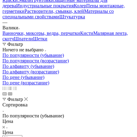
Краски
Эмали
Грунтовки
Защитные материалы для
дерева
Индустриальные покрытия
Колер
Пены монтажные,
герметики
Растворители, смывки, клей
Материалы со
специальными свойствами
Штукатурка
—
Валики
Ванночки, миксеры, ведра, перчатки
Кисти
Малярная лента,
скотч
Шпатели
Щетки
Фильтр
Ничего не выбрано
По популярности (убывание)
По популярности (возрастание)
По алфавиту (убывание)
По алфавиту (возрастание)
По цене (убывание)
По цене (возрастание)
Фильтр
Сортировка
По популярности (убывание)
Цена
Цена