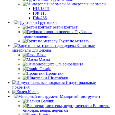
Универсальные эмали
НЦ-132П
ПФ-115
ПФ-266
Грунтовки
Бетон контакт
Глубокого
проникновения
Грунт по металлу
Защитные
материалы для дерева
Лаки
Масла
Огнебиозащита
Олифа
Пропитки
Шпатлёвки
Индустриальные
покрытия
Колер
Малярный инструмент
Валики
Ванночки,
миксеры, ведра, перчатки
Кисти