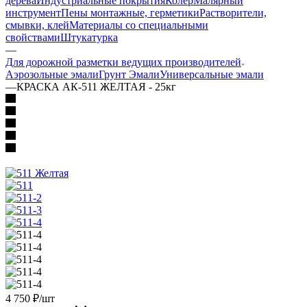
дерева
Индустриальные покрытия
Колер
Малярный
инструмент
Пены монтажные, герметики
Растворители,
смывки, клей
Материалы со специальными
свойствами
Штукатурка
—
Для дорожной разметки ведущих производителей
Аэрозольные эмали
Грунт Эмали
Универсальные эмали
—
КРАСКА АК-511 ЖЕЛТАЯ - 25кг
4 750
₽
/шт