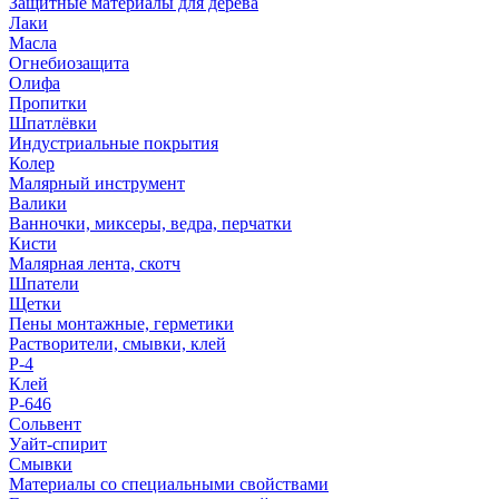
Защитные материалы для дерева
Лаки
Масла
Огнебиозащита
Олифа
Пропитки
Шпатлёвки
Индустриальные покрытия
Колер
Малярный инструмент
Валики
Ванночки, миксеры, ведра, перчатки
Кисти
Малярная лента, скотч
Шпатели
Щетки
Пены монтажные, герметики
Растворители, смывки, клей
Р-4
Клей
Р-646
Сольвент
Уайт-спирит
Смывки
Материалы со специальными свойствами