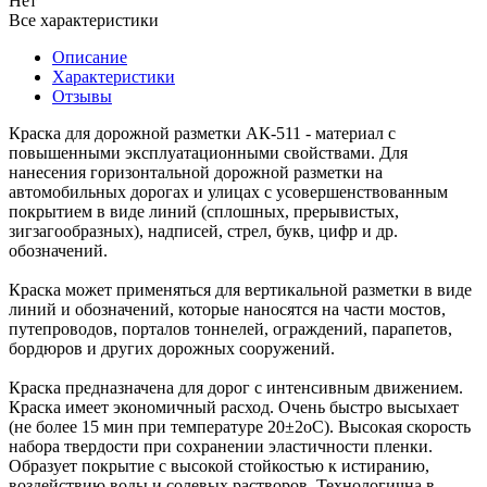
Нет
Все характеристики
Описание
Характеристики
Отзывы
Краска для дорожной разметки АК-511 - материал с
повышенными эксплуатационными свойствами. Для
нанесения горизонтальной дорожной разметки на
автомобильных дорогах и улицах с усовершенствованным
покрытием в виде линий (сплошных, прерывистых,
зигзагообразных), надписей, стрел, букв, цифр и др.
обозначений.
Краска может применяться для вертикальной разметки в виде
линий и обозначений, которые наносятся на части мостов,
путепроводов, порталов тоннелей, ограждений, парапетов,
бордюров и других дорожных сооружений.
Краска предназначена для дорог с интенсивным движением.
Краска имеет экономичный расход. Очень быстро высыхает
(не более 15 мин при температуре 20±2оС). Высокая скорость
набора твердости при сохранении эластичности пленки.
Образует покрытие с высокой стойкостью к истиранию,
воздействию воды и солевых растворов. Технологична в