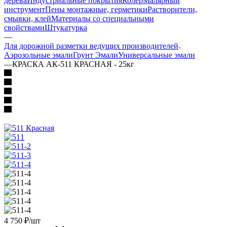
дерева
Индустриальные покрытия
Колер
Малярный
инструмент
Пены монтажные, герметики
Растворители,
смывки, клей
Материалы со специальными
свойствами
Штукатурка
—
Для дорожной разметки ведущих производителей
Аэрозольные эмали
Грунт Эмали
Универсальные эмали
—
КРАСКА АК-511 КРАСНАЯ - 25кг
4 750
₽
/шт