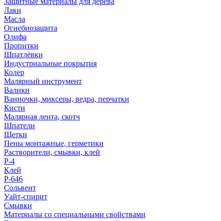
Защитные материалы для дерева
Лаки
Масла
Огнебиозащита
Олифа
Пропитки
Шпатлёвки
Индустриальные покрытия
Колер
Малярный инструмент
Валики
Ванночки, миксеры, ведра, перчатки
Кисти
Малярная лента, скотч
Шпатели
Щетки
Пены монтажные, герметики
Растворители, смывки, клей
Р-4
Клей
Р-646
Сольвент
Уайт-спирит
Смывки
Материалы со специальными свойствами