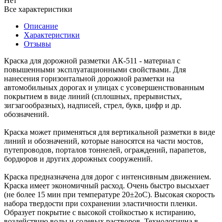
Нет
Все характеристики
Описание
Характеристики
Отзывы
Краска для дорожной разметки АК-511 - материал с
повышенными эксплуатационными свойствами. Для
нанесения горизонтальной дорожной разметки на
автомобильных дорогах и улицах с усовершенствованным
покрытием в виде линий (сплошных, прерывистых,
зигзагообразных), надписей, стрел, букв, цифр и др.
обозначений.
Краска может применяться для вертикальной разметки в виде
линий и обозначений, которые наносятся на части мостов,
путепроводов, порталов тоннелей, ограждений, парапетов,
бордюров и других дорожных сооружений.
Краска предназначена для дорог с интенсивным движением.
Краска имеет экономичный расход. Очень быстро высыхает
(не более 15 мин при температуре 20±2оС). Высокая скорость
набора твердости при сохранении эластичности пленки.
Образует покрытие с высокой стойкостью к истиранию,
воздействию воды и солевых растворов. Технологична в