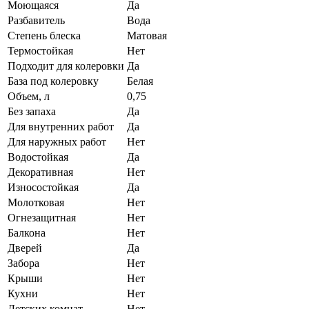
Моющаяся
Да
Разбавитель
Вода
Степень блеска
Матовая
Термостойкая
Нет
Подходит для колеровки
Да
База под колеровку
Белая
Объем, л
0,75
Без запаха
Да
Для внутренних работ
Да
Для наружных работ
Нет
Водостойкая
Да
Декоративная
Нет
Износостойкая
Да
Молотковая
Нет
Огнезащитная
Нет
Балкона
Нет
Дверей
Да
Забора
Нет
Крыши
Нет
Кухни
Нет
Детских комнат
Нет