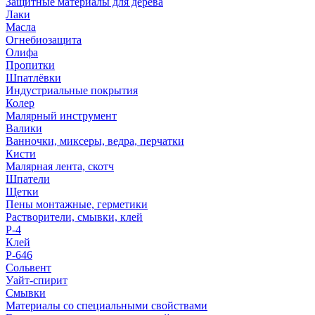
Защитные материалы для дерева
Лаки
Масла
Огнебиозащита
Олифа
Пропитки
Шпатлёвки
Индустриальные покрытия
Колер
Малярный инструмент
Валики
Ванночки, миксеры, ведра, перчатки
Кисти
Малярная лента, скотч
Шпатели
Щетки
Пены монтажные, герметики
Растворители, смывки, клей
Р-4
Клей
Р-646
Сольвент
Уайт-спирит
Смывки
Материалы со специальными свойствами