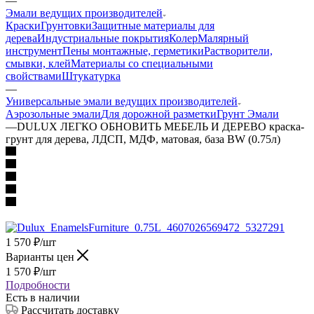
—
Эмали ведущих производителей
Краски
Грунтовки
Защитные материалы для
дерева
Индустриальные покрытия
Колер
Малярный
инструмент
Пены монтажные, герметики
Растворители,
смывки, клей
Материалы со специальными
свойствами
Штукатурка
—
Универсальные эмали ведущих производителей
Аэрозольные эмали
Для дорожной разметки
Грунт Эмали
—
DULUX ЛЕГКО ОБНОВИТЬ МЕБЕЛЬ И ДЕРЕВО краска-
грунт для дерева, ЛДСП, МДФ, матовая, база BW (0.75л)
1 570
₽
/шт
Варианты цен
1 570
₽
/шт
Подробности
Есть в наличии
Рассчитать доставку