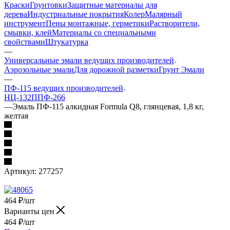
Краски
Грунтовки
Защитные материалы для
дерева
Индустриальные покрытия
Колер
Малярный
инструмент
Пены монтажные, герметики
Растворители,
смывки, клей
Материалы со специальными
свойствами
Штукатурка
—
Универсальные эмали ведущих производителей
Аэрозольные эмали
Для дорожной разметки
Грунт Эмали
—
ПФ-115 ведущих производителей
НЦ-132П
ПФ-266
—
Эмаль ПФ-115 алкидная Formula Q8, глянцевая, 1,8 кг,
желтая
Артикул:
277257
464
₽
/шт
Варианты цен
464
₽
/шт