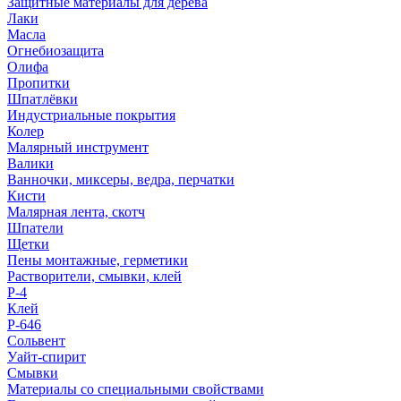
Защитные материалы для дерева
Лаки
Масла
Огнебиозащита
Олифа
Пропитки
Шпатлёвки
Индустриальные покрытия
Колер
Малярный инструмент
Валики
Ванночки, миксеры, ведра, перчатки
Кисти
Малярная лента, скотч
Шпатели
Щетки
Пены монтажные, герметики
Растворители, смывки, клей
Р-4
Клей
Р-646
Сольвент
Уайт-спирит
Смывки
Материалы со специальными свойствами