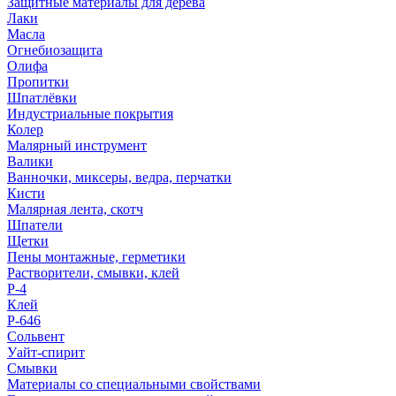
Защитные материалы для дерева
Лаки
Масла
Огнебиозащита
Олифа
Пропитки
Шпатлёвки
Индустриальные покрытия
Колер
Малярный инструмент
Валики
Ванночки, миксеры, ведра, перчатки
Кисти
Малярная лента, скотч
Шпатели
Щетки
Пены монтажные, герметики
Растворители, смывки, клей
Р-4
Клей
Р-646
Сольвент
Уайт-спирит
Смывки
Материалы со специальными свойствами