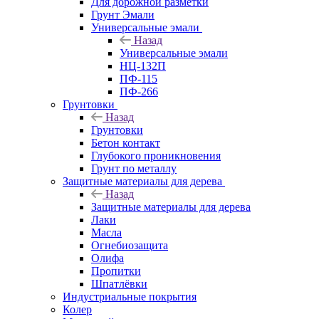
Для дорожной разметки
Грунт Эмали
Универсальные эмали
Назад
Универсальные эмали
НЦ-132П
ПФ-115
ПФ-266
Грунтовки
Назад
Грунтовки
Бетон контакт
Глубокого проникновения
Грунт по металлу
Защитные материалы для дерева
Назад
Защитные материалы для дерева
Лаки
Масла
Огнебиозащита
Олифа
Пропитки
Шпатлёвки
Индустриальные покрытия
Колер