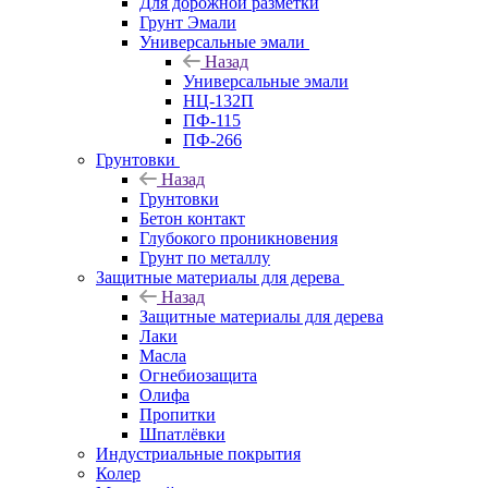
Для дорожной разметки
Грунт Эмали
Универсальные эмали
Назад
Универсальные эмали
НЦ-132П
ПФ-115
ПФ-266
Грунтовки
Назад
Грунтовки
Бетон контакт
Глубокого проникновения
Грунт по металлу
Защитные материалы для дерева
Назад
Защитные материалы для дерева
Лаки
Масла
Огнебиозащита
Олифа
Пропитки
Шпатлёвки
Индустриальные покрытия
Колер