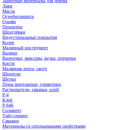
Защитные материалы для дерева
Лаки
Масла
Огнебиозащита
Олифа
Пропитки
Шпатлёвки
Индустриальные покрытия
Колер
Малярный инструмент
Валики
Ванночки, миксеры, ведра, перчатки
Кисти
Малярная лента, скотч
Шпатели
Щетки
Пены монтажные, герметики
Растворители, смывки, клей
Р-4
Клей
Р-646
Сольвент
Уайт-спирит
Смывки
Материалы со специальными свойствами