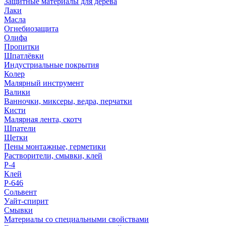
Защитные материалы для дерева
Лаки
Масла
Огнебиозащита
Олифа
Пропитки
Шпатлёвки
Индустриальные покрытия
Колер
Малярный инструмент
Валики
Ванночки, миксеры, ведра, перчатки
Кисти
Малярная лента, скотч
Шпатели
Щетки
Пены монтажные, герметики
Растворители, смывки, клей
Р-4
Клей
Р-646
Сольвент
Уайт-спирит
Смывки
Материалы со специальными свойствами