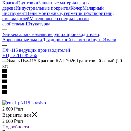
Краски
Грунтовки
Защитные материалы для
дерева
Индустриальные покрытия
Колер
Малярный
инструмент
Пены монтажные, герметики
Растворители,
смывки, клей
Материалы со специальными
свойствами
Штукатурка
—
Универсальные эмали ведущих производителей
Аэрозольные эмали
Для дорожной разметки
Грунт Эмали
—
ПФ-115 ведущих производителей
НЦ-132П
ПФ-266
—
Эмаль ПФ-115 Красиво RAL 7026 Гранитовый серый (20
кг)
2 600
₽
/шт
Варианты цен
2 600
₽
/шт
Подробности