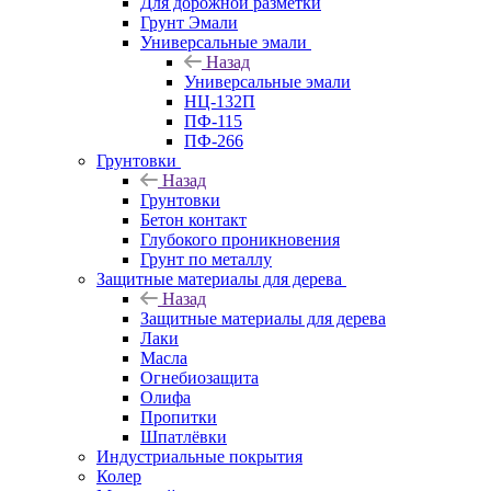
Для дорожной разметки
Грунт Эмали
Универсальные эмали
Назад
Универсальные эмали
НЦ-132П
ПФ-115
ПФ-266
Грунтовки
Назад
Грунтовки
Бетон контакт
Глубокого проникновения
Грунт по металлу
Защитные материалы для дерева
Назад
Защитные материалы для дерева
Лаки
Масла
Огнебиозащита
Олифа
Пропитки
Шпатлёвки
Индустриальные покрытия
Колер