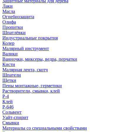
Защитные материалы для дерева
Лаки
Масла
Огнебиозащита
Олифа
Пропитки
Шпатлёвки
Индустриальные покрытия
Колер
Малярный инструмент
Валики
Ванночки, миксеры, ведра, перчатки
Кисти
Малярная лента, скотч
Шпатели
Щетки
Пены монтажные, герметики
Растворители, смывки, клей
Р-4
Клей
Р-646
Сольвент
Уайт-спирит
Смывки
Материалы со специальными свойствами