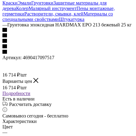
Краски
Эмали
Грунтовки
Защитные материалы для
дерева
Колер
Малярный инструмент
Пены монтажные,
герметики
Растворители, смывки, клей
Материалы со
специальными свойствами
Штукатурка
—
Грунтовка эпоксидная HARDMAX EPO 213 бежевый 25 кг
Артикул:
4690417097517
16 714
₽
/шт
Варианты цен
16 714
₽
/шт
Подробности
Есть в наличии
Рассчитать доставку
Самовывоз сегодня - бесплатно
Характеристики
Цвет
—