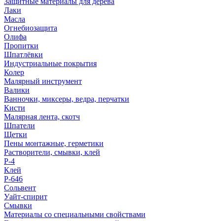
Защитные материалы для дерева
Лаки
Масла
Огнебиозащита
Олифа
Пропитки
Шпатлёвки
Индустриальные покрытия
Колер
Малярный инструмент
Валики
Ванночки, миксеры, ведра, перчатки
Кисти
Малярная лента, скотч
Шпатели
Щетки
Пены монтажные, герметики
Растворители, смывки, клей
Р-4
Клей
Р-646
Сольвент
Уайт-спирит
Смывки
Материалы со специальными свойствами