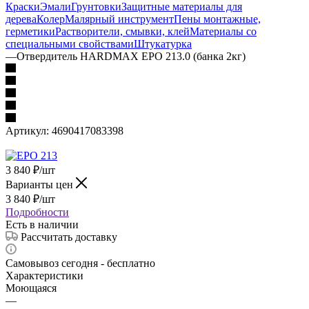
Краски
Эмали
Грунтовки
Защитные материалы для
дерева
Колер
Малярный инструмент
Пены монтажные,
герметики
Растворители, смывки, клей
Материалы со
специальными свойствами
Штукатурка
—
Отвердитель HARDMAX EPO 213.0 (банка 2кг)
Артикул:
4690417083398
3 840
₽
/шт
Варианты цен
3 840
₽
/шт
Подробности
Есть в наличии
Рассчитать доставку
Самовывоз сегодня - бесплатно
Характеристики
Моющаяся
—