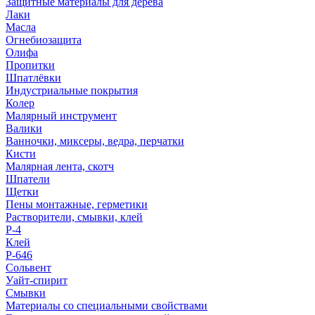
Защитные материалы для дерева
Лаки
Масла
Огнебиозащита
Олифа
Пропитки
Шпатлёвки
Индустриальные покрытия
Колер
Малярный инструмент
Валики
Ванночки, миксеры, ведра, перчатки
Кисти
Малярная лента, скотч
Шпатели
Щетки
Пены монтажные, герметики
Растворители, смывки, клей
Р-4
Клей
Р-646
Сольвент
Уайт-спирит
Смывки
Материалы со специальными свойствами