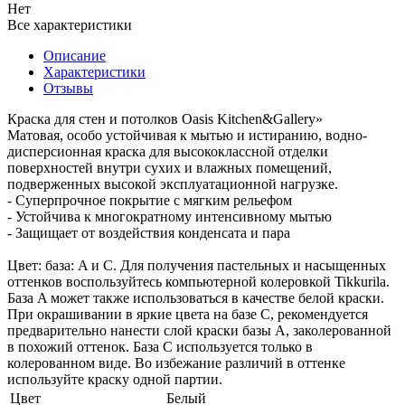
Нет
Все характеристики
Описание
Характеристики
Отзывы
Краска для стен и потолков Oasis Kitchen&Gallery»
Матовая, особо устойчивая к мытью и истиранию, водно-
дисперсионная краска для высококлассной отделки
поверхностей внутри сухих и влажных помещений,
подверженных высокой эксплуатационной нагрузке.
- Суперпрочное покрытие с мягким рельефом
- Устойчива к многократному интенсивному мытью
- Защищает от воздействия конденсата и пара
Цвет: база: A и C. Для получения пастельных и насыщенных
оттенков воспользуйтесь компьютерной колеровкой Tikkurila.
База A может также использоваться в качестве белой краски.
При окрашивании в яркие цвета на базе С, рекомендуется
предварительно нанести слой краски базы А, заколерованной
в похожий оттенок. База С используется только в
колерованном виде. Во избежание различий в оттенке
используйте краску одной партии.
Цвет
Белый