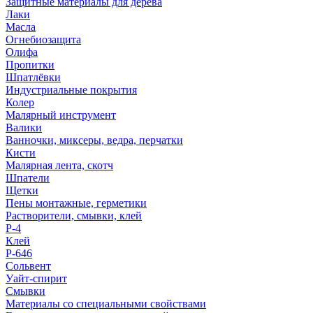
Защитные материалы для дерева
Лаки
Масла
Огнебиозащита
Олифа
Пропитки
Шпатлёвки
Индустриальные покрытия
Колер
Малярный инструмент
Валики
Ванночки, миксеры, ведра, перчатки
Кисти
Малярная лента, скотч
Шпатели
Щетки
Пены монтажные, герметики
Растворители, смывки, клей
Р-4
Клей
Р-646
Сольвент
Уайт-спирит
Смывки
Материалы со специальными свойствами