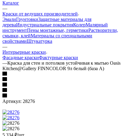
Каталог
—
Краски от ведущих производителей
Эмали
Грунтовки
Защитные материалы для
дерева
Индустриальные покрытия
Колер
Малярный
инструмент
Пены монтажные, герметики
Растворители,
смывки, клей
Материалы со специальными
свойствами
Штукатурка
—
Интерьерные краски
Фасадные краски
Фактурные краски
—
Краска для стен и потолков устойчивая к мытью Oasis
Kitchen@Gallery FINNCOLOR 9л белый (база А)
Артикул:
28276
5 334
₽
/шт