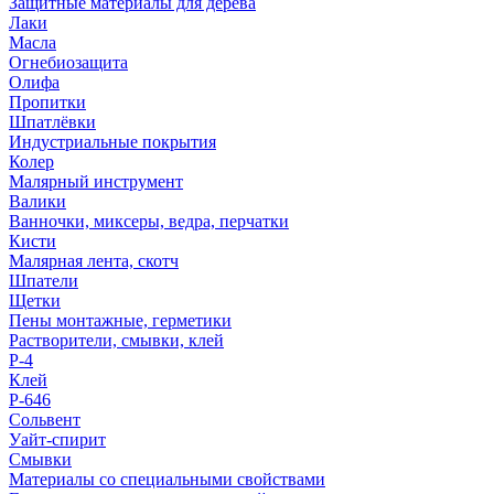
Защитные материалы для дерева
Лаки
Масла
Огнебиозащита
Олифа
Пропитки
Шпатлёвки
Индустриальные покрытия
Колер
Малярный инструмент
Валики
Ванночки, миксеры, ведра, перчатки
Кисти
Малярная лента, скотч
Шпатели
Щетки
Пены монтажные, герметики
Растворители, смывки, клей
Р-4
Клей
Р-646
Сольвент
Уайт-спирит
Смывки
Материалы со специальными свойствами