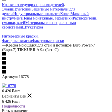
—
Краски от ведущих производителей
Эмали
Грунтовки
Защитные материалы для
дерева
Индустриальные покрытия
Колер
Малярный
инструмент
Пены монтажные, герметики
Растворители,
смывки, клей
Материалы со специальными
свойствами
Штукатурка
—
Интерьерные краски
Фасадные краски
Фактурные краски
—
Краска моющаяся для стен и потолков Euro Power-7
(Евро-7) TIKKURILA 9л (база С)
Артикул:
16778
6 426
₽
/шт
Варианты цен
6 426
₽
/шт
Подробности
Есть в наличии