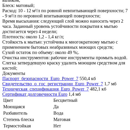
валиком;
Блеск: матовый;
Расход: 10 - 12 м²/л по ровной невпитывающей поверхности; 7
- 9 м²/л по неровной впитывающей поверхности;
Время высыхания: следующий слой можно наносить через 2
часа. Заданный уровень устойчивости покрытия к мытью
достигается через 4 недели;
Плотность: около 1,2 - 1,4 кг/л;
Стойкость к мытью: устойчива к многократному мытью с
применением бытовых неабразивных моющих средств;
Сухой остаток по объему: около 49 %;.
Очистка инструментов: рабочие инструменты промыть водой.
Слегка затвердевшую краску удалить моющим средством для
кистей;
Документы
Паспорт_безопасности_Euro_Power_7
550,4 кб
Свидетельство_о_гос_регистрации_Euro_Power_7
1,7 мб
Техническая_спецификация_Euro_Power_7
482,1 кб
Сертификат долговечности Euro
1,4 мб
Цвет
Бесцветный
Моющаяся
Да
Разбавитель
Вода
Степень блеска
Матовая
Термостойкая
Нет