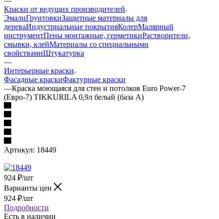
—
Краски от ведущих производителей
Эмали
Грунтовки
Защитные материалы для
дерева
Индустриальные покрытия
Колер
Малярный
инструмент
Пены монтажные, герметики
Растворители,
смывки, клей
Материалы со специальными
свойствами
Штукатурка
—
Интерьерные краски
Фасадные краски
Фактурные краски
—
Краска моющаяся для стен и потолков Euro Power-7
(Евро-7) TIKKURILA 0,9л белый (база А)
Артикул:
18449
924
₽
/шт
Варианты цен
924
₽
/шт
Подробности
Есть в наличии