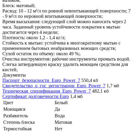
валиком;
Блеск: матовый;
Расход: 10 - 12 м²/л по ровной невпитывающей поверхности; 7
- 9 м²/л по неровной впитывающей поверхности;
Время высыхания: следующий слой можно наносить через 2
часа. Заданный уровень устойчивости покрытия к мытью
достигается через 4 недели;
Плотность: около 1,2 - 1,4 кг/л;
Стойкость к мытью: устойчива к многократному мытью с
применением бытовых неабразивных моющих средств;
Сухой остаток по объему: около 49 %;.
Очистка инструментов: рабочие инструменты промыть водой.
Слегка затвердевшую краску удалить моющим средством для
кистей;
Документы
Паспорт_безопасности_Euro_Power_7
550,4 кб
Свидетельство_о_гос_регистрации_Euro_Power_7
1,7 мб
Техническая_спецификация_Euro_Power_7
482,1 кб
Сертификат долговечности Euro
1,4 мб
Цвет
Белый
Моющаяся
Да
Разбавитель
Вода
Степень блеска
Матовая
Термостойкая
Нет