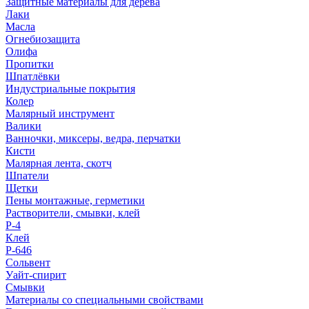
Защитные материалы для дерева
Лаки
Масла
Огнебиозащита
Олифа
Пропитки
Шпатлёвки
Индустриальные покрытия
Колер
Малярный инструмент
Валики
Ванночки, миксеры, ведра, перчатки
Кисти
Малярная лента, скотч
Шпатели
Щетки
Пены монтажные, герметики
Растворители, смывки, клей
Р-4
Клей
Р-646
Сольвент
Уайт-спирит
Смывки
Материалы со специальными свойствами