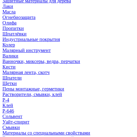
Защитные материалы для дерева
Лаки
Масла
Огнебиозащита
Олифа
Пропитки
Шпатлёвки
Индустриальные покрытия
Колер
Малярный инструмент
Валики
Ванночки, миксеры, ведра, перчатки
Кисти
Малярная лента, скотч
Шпатели
Щетки
Пены монтажные, герметики
Растворители, смывки, клей
Р-4
Клей
Р-646
Сольвент
Уайт-спирит
Смывки
Материалы со специальными свойствами