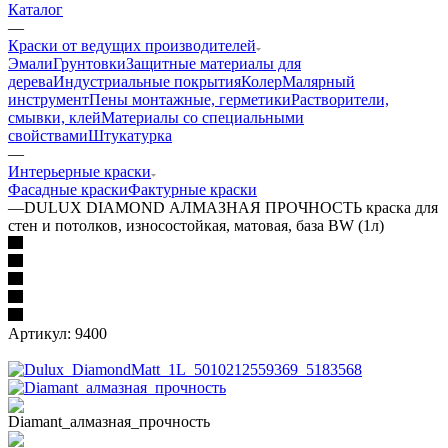
Каталог
—
Краски от ведущих производителей
Эмали
Грунтовки
Защитные материалы для
дерева
Индустриальные покрытия
Колер
Малярный
инструмент
Пены монтажные, герметики
Растворители,
смывки, клей
Материалы со специальными
свойствами
Штукатурка
—
Интерьерные краски
Фасадные краски
Фактурные краски
—
DULUX DIAMOND АЛМАЗНАЯ ПРОЧНОСТЬ краска для
стен и потолков, износостойкая, матовая, база BW (1л)
Артикул:
9400