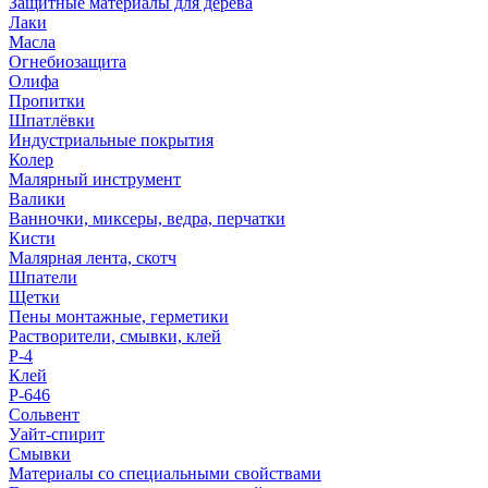
Защитные материалы для дерева
Лаки
Масла
Огнебиозащита
Олифа
Пропитки
Шпатлёвки
Индустриальные покрытия
Колер
Малярный инструмент
Валики
Ванночки, миксеры, ведра, перчатки
Кисти
Малярная лента, скотч
Шпатели
Щетки
Пены монтажные, герметики
Растворители, смывки, клей
Р-4
Клей
Р-646
Сольвент
Уайт-спирит
Смывки
Материалы со специальными свойствами