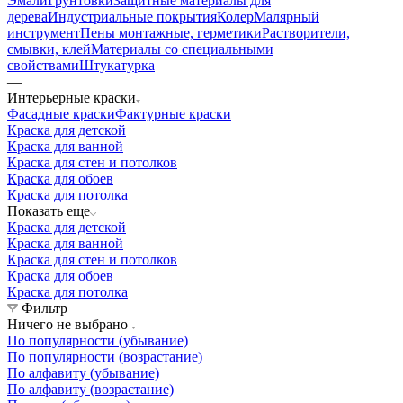
Эмали
Грунтовки
Защитные материалы для
дерева
Индустриальные покрытия
Колер
Малярный
инструмент
Пены монтажные, герметики
Растворители,
смывки, клей
Материалы со специальными
свойствами
Штукатурка
—
Интерьерные краски
Фасадные краски
Фактурные краски
Краска для детской
Краска для ванной
Краска для стен и потолков
Краска для обоев
Краска для потолка
Показать еще
Краска для детской
Краска для ванной
Краска для стен и потолков
Краска для обоев
Краска для потолка
Фильтр
Ничего не выбрано
По популярности (убывание)
По популярности (возрастание)
По алфавиту (убывание)
По алфавиту (возрастание)