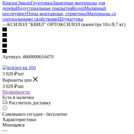
Краски
Эмали
Грунтовки
Защитные материалы для
дерева
Индустриальные покрытия
Колер
Малярный
инструмент
Пены монтажные, герметики
Материалы со
специальными свойствами
Штукатурка
—
КСИЛОЛ "КВИЛ" ОРТОКСИЛОЛ (канистра 10л./8,7 кг)
Артикул:
4660000616470
3 029
₽
/шт
Варианты цен
3 029
₽
/шт
Подробности
Есть в наличии
Рассчитать доставку
Самовывоз сегодня - бесплатно
Характеристики
Моющаяся
—