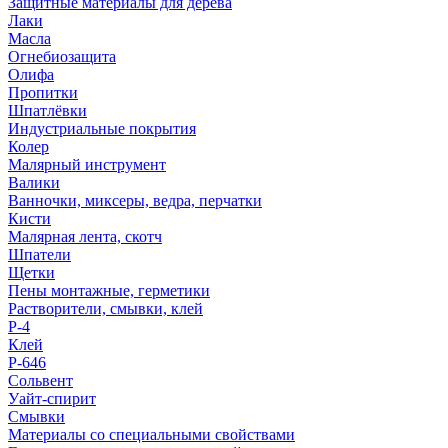
Защитные материалы для дерева
Лаки
Масла
Огнебиозащита
Олифа
Пропитки
Шпатлёвки
Индустриальные покрытия
Колер
Малярный инструмент
Валики
Ванночки, миксеры, ведра, перчатки
Кисти
Малярная лента, скотч
Шпатели
Щетки
Пены монтажные, герметики
Растворители, смывки, клей
Р-4
Клей
Р-646
Сольвент
Уайт-спирит
Смывки
Материалы со специальными свойствами