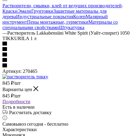
—
Растворители, смывки, клей от ведущих производителей
Краски
Эмали
Грунтовки
Защитные материалы для
дерева
Индустриальные покрытия
Колер
Малярный
инструмент
Пены монтажные, герметики
Материалы со
специальными свойствами
Штукатурка
—
Растворитель Lakkabensiini White Spirit (Уайт-спирит) 1050
TIKKURILA 1 л
Артикул:
270465
845
₽
/шт
Варианты цен
845
₽
/шт
Подробности
Есть в наличии
Рассчитать доставку
Самовывоз сегодня - бесплатно
Характеристики
Моющаяся