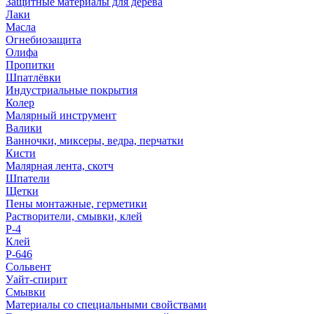
Защитные материалы для дерева
Лаки
Масла
Огнебиозащита
Олифа
Пропитки
Шпатлёвки
Индустриальные покрытия
Колер
Малярный инструмент
Валики
Ванночки, миксеры, ведра, перчатки
Кисти
Малярная лента, скотч
Шпатели
Щетки
Пены монтажные, герметики
Растворители, смывки, клей
Р-4
Клей
Р-646
Сольвент
Уайт-спирит
Смывки
Материалы со специальными свойствами