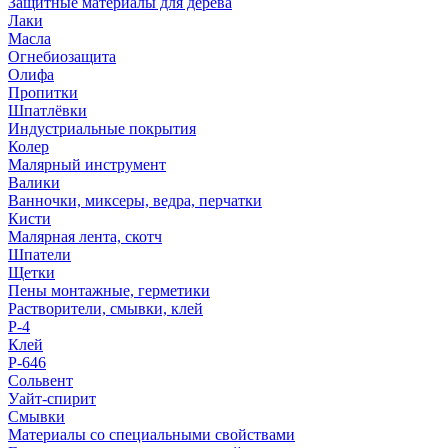
Защитные материалы для дерева
Лаки
Масла
Огнебиозащита
Олифа
Пропитки
Шпатлёвки
Индустриальные покрытия
Колер
Малярный инструмент
Валики
Ванночки, миксеры, ведра, перчатки
Кисти
Малярная лента, скотч
Шпатели
Щетки
Пены монтажные, герметики
Растворители, смывки, клей
Р-4
Клей
Р-646
Сольвент
Уайт-спирит
Смывки
Материалы со специальными свойствами