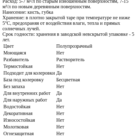
Расход: 5-7 м²/л по старым изношенным поверхностям, 7-15
м²/л по новым деревянным поверхностям.
Нанесение: кисть, губка
Хранение: в плотно закрытой таре при температуре не ниже
5°С, предохраняя от воздействия влаги, тепла и прямых
солнечных лучей.
Срок годности: хранения в заводской невскрытой упаковке - 5
лет.
Цвет
Полупрозрачный
Моющаяся
Нет
Разбавитель
Растворитель
Термостойкая
Нет
Подходит для колеровки
Да
База под колеровку
Бесцветная
Без запаха
Нет
Для внутренних работ
Да
Для наружных работ
Да
Водостойкая
Нет
Декоративная
Нет
Износостойкая
Нет
Молотковая
Нет
Огнезащитная
Нет