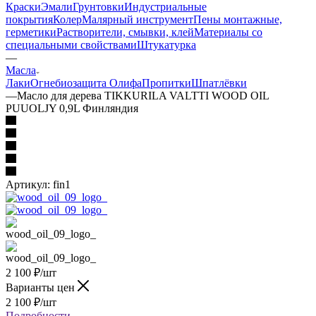
Краски
Эмали
Грунтовки
Индустриальные
покрытия
Колер
Малярный инструмент
Пены монтажные,
герметики
Растворители, смывки, клей
Материалы со
специальными свойствами
Штукатурка
—
Масла
Лаки
Огнебиозащита
Олифа
Пропитки
Шпатлёвки
—
Масло для дерева TIKKURILA VALTTI WOOD OIL
PUUOLJY 0,9L Финляндия
Артикул:
fin1
2 100
₽
/шт
Варианты цен
2 100
₽
/шт
Подробности