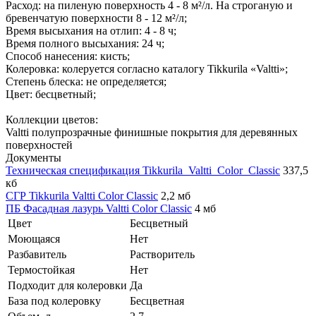
Расход: на пиленую поверхность 4 - 8 м²/л. На строганую и
бревенчатую поверхности 8 - 12 м²/л;
Время высыхания на отлип: 4 - 8 ч;
Время полного высыхания: 24 ч;
Способ нанесения: кисть;
Колеровка: колеруется согласно каталогу Tikkurila «Valtti»;
Степень блеска: не определяется;
Цвет: бесцветный;
Коллекции цветов:
Valtti полупрозрачные финишные покрытия для деревянных
поверхностей
Документы
Техническая спецификация Tikkurila_Valtti_Color_Classic
337,5
кб
СГР Tikkurila Valtti Color Classic
2,2 мб
ПБ Фасадная лазурь Valtti Color Classic
4 мб
Цвет
Бесцветный
Моющаяся
Нет
Разбавитель
Растворитель
Термостойкая
Нет
Подходит для колеровки
Да
База под колеровку
Бесцветная