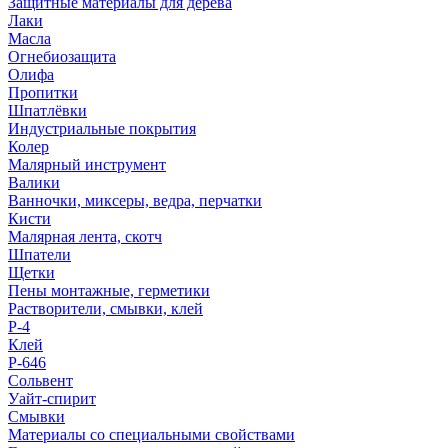
Защитные материалы для дерева
Лаки
Масла
Огнебиозащита
Олифа
Пропитки
Шпатлёвки
Индустриальные покрытия
Колер
Малярный инструмент
Валики
Ванночки, миксеры, ведра, перчатки
Кисти
Малярная лента, скотч
Шпатели
Щетки
Пены монтажные, герметики
Растворители, смывки, клей
Р-4
Клей
Р-646
Сольвент
Уайт-спирит
Смывки
Материалы со специальными свойствами