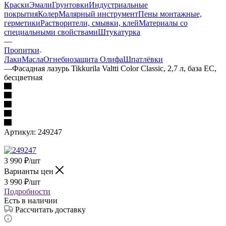
Краски
Эмали
Грунтовки
Индустриальные
покрытия
Колер
Малярный инструмент
Пены монтажные,
герметики
Растворители, смывки, клей
Материалы со
специальными свойствами
Штукатурка
—
Пропитки
Лаки
Масла
Огнебиозащита
Олифа
Шпатлёвки
—
Фасадная лазурь Tikkurila Valtti Color Classic, 2,7 л, база EC,
бесцветная
Артикул:
249247
3 990
₽
/шт
Варианты цен
3 990
₽
/шт
Подробности
Есть в наличии
Рассчитать доставку