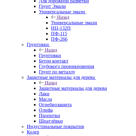
Для дорожной разметки
Грунт Эмали
Универсальные эмали
Назад
Универсальные эмали
НЦ-132П
ПФ-115
ПФ-266
Грунтовки
Назад
Грунтовки
Бетон контакт
Глубокого проникновения
Грунт по металлу
Защитные материалы для дерева
Назад
Защитные материалы для дерева
Лаки
Масла
Огнебиозащита
Олифа
Пропитки
Шпатлёвки
Индустриальные покрытия
Колер