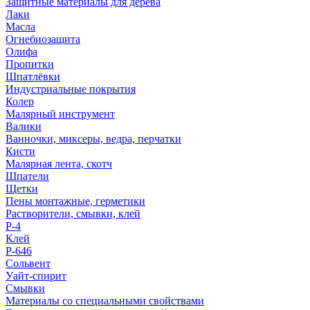
Защитные материалы для дерева
Лаки
Масла
Огнебиозащита
Олифа
Пропитки
Шпатлёвки
Индустриальные покрытия
Колер
Малярный инструмент
Валики
Ванночки, миксеры, ведра, перчатки
Кисти
Малярная лента, скотч
Шпатели
Щетки
Пены монтажные, герметики
Растворители, смывки, клей
Р-4
Клей
Р-646
Сольвент
Уайт-спирит
Смывки
Материалы со специальными свойствами