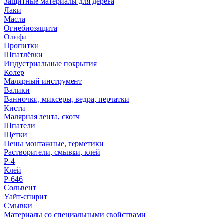
Защитные материалы для дерева
Лаки
Масла
Огнебиозащита
Олифа
Пропитки
Шпатлёвки
Индустриальные покрытия
Колер
Малярный инструмент
Валики
Ванночки, миксеры, ведра, перчатки
Кисти
Малярная лента, скотч
Шпатели
Щетки
Пены монтажные, герметики
Растворители, смывки, клей
Р-4
Клей
Р-646
Сольвент
Уайт-спирит
Смывки
Материалы со специальными свойствами