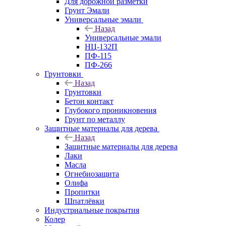
Для дорожной разметки
Грунт Эмали
Универсальные эмали
Назад
Универсальные эмали
НЦ-132П
ПФ-115
ПФ-266
Грунтовки
Назад
Грунтовки
Бетон контакт
Глубокого проникновения
Грунт по металлу
Защитные материалы для дерева
Назад
Защитные материалы для дерева
Лаки
Масла
Огнебиозащита
Олифа
Пропитки
Шпатлёвки
Индустриальные покрытия
Колер