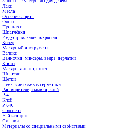
Защитные материалы для дерева
Лаки
Масла
Огнебиозащита
Олифа
Пропитки
Шпатлёвки
Индустриальные покрытия
Колер
Малярный инструмент
Валики
Ванночки, миксеры, ведра, перчатки
Кисти
Малярная лента, скотч
Шпатели
Щетки
Пены монтажные, герметики
Растворители, смывки, клей
Р-4
Клей
Р-646
Сольвент
Уайт-спирит
Смывки
Материалы со специальными свойствами