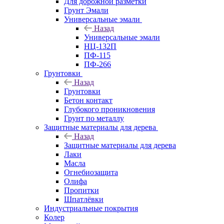
Для дорожной разметки
Грунт Эмали
Универсальные эмали
Назад
Универсальные эмали
НЦ-132П
ПФ-115
ПФ-266
Грунтовки
Назад
Грунтовки
Бетон контакт
Глубокого проникновения
Грунт по металлу
Защитные материалы для дерева
Назад
Защитные материалы для дерева
Лаки
Масла
Огнебиозащита
Олифа
Пропитки
Шпатлёвки
Индустриальные покрытия
Колер