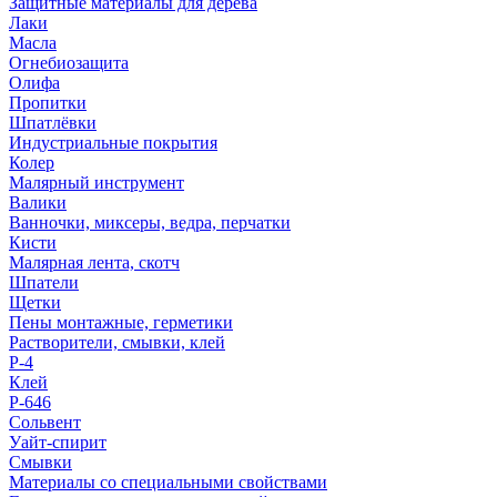
Защитные материалы для дерева
Лаки
Масла
Огнебиозащита
Олифа
Пропитки
Шпатлёвки
Индустриальные покрытия
Колер
Малярный инструмент
Валики
Ванночки, миксеры, ведра, перчатки
Кисти
Малярная лента, скотч
Шпатели
Щетки
Пены монтажные, герметики
Растворители, смывки, клей
Р-4
Клей
Р-646
Сольвент
Уайт-спирит
Смывки
Материалы со специальными свойствами