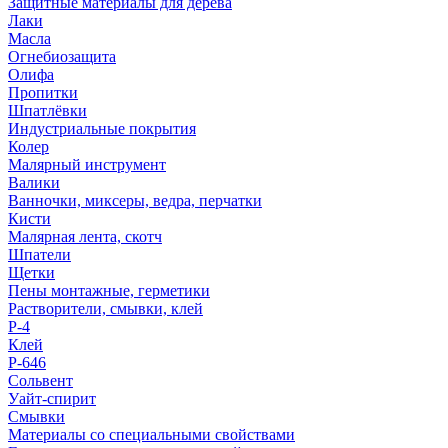
Защитные материалы для дерева
Лаки
Масла
Огнебиозащита
Олифа
Пропитки
Шпатлёвки
Индустриальные покрытия
Колер
Малярный инструмент
Валики
Ванночки, миксеры, ведра, перчатки
Кисти
Малярная лента, скотч
Шпатели
Щетки
Пены монтажные, герметики
Растворители, смывки, клей
Р-4
Клей
Р-646
Сольвент
Уайт-спирит
Смывки
Материалы со специальными свойствами