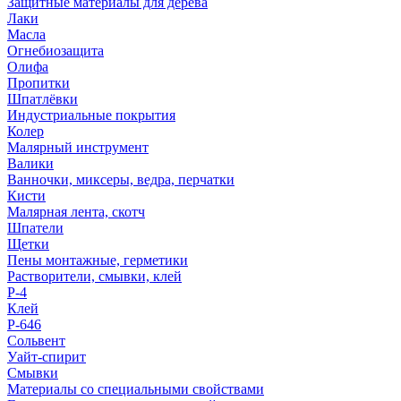
Защитные материалы для дерева
Лаки
Масла
Огнебиозащита
Олифа
Пропитки
Шпатлёвки
Индустриальные покрытия
Колер
Малярный инструмент
Валики
Ванночки, миксеры, ведра, перчатки
Кисти
Малярная лента, скотч
Шпатели
Щетки
Пены монтажные, герметики
Растворители, смывки, клей
Р-4
Клей
Р-646
Сольвент
Уайт-спирит
Смывки
Материалы со специальными свойствами