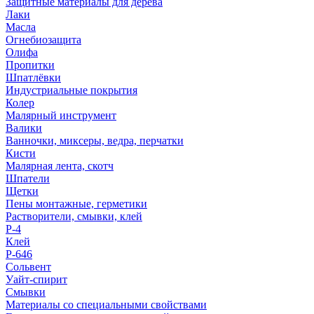
Защитные материалы для дерева
Лаки
Масла
Огнебиозащита
Олифа
Пропитки
Шпатлёвки
Индустриальные покрытия
Колер
Малярный инструмент
Валики
Ванночки, миксеры, ведра, перчатки
Кисти
Малярная лента, скотч
Шпатели
Щетки
Пены монтажные, герметики
Растворители, смывки, клей
Р-4
Клей
Р-646
Сольвент
Уайт-спирит
Смывки
Материалы со специальными свойствами