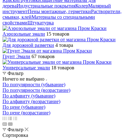
Краски
Грунтовки
Защитные материалы для
дерева
Индустриальные покрытия
Колер
Малярный
инструмент
Пены монтажные, герметики
Растворители,
смывки, клей
Материалы со специальными
свойствами
Штукатурка
Аэрозольные эмали
15 товаров
Для дорожной разметки
4 товара
Грунт Эмали
67 товаров
Универсальные эмали
18 товаров
Фильтр
Ничего не выбрано
По популярности (убывание)
По популярности (возрастание)
По алфавиту (убывание)
По алфавиту (возрастание)
По цене (убывание)
По цене (возрастание)
Фильтр
Сортировка